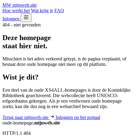
MW
mijnweb
.site
Hoe werkt het
Wat krijg je
FAQ
Inloggen
404 - niet gevonden
Deze homepage
staat hier niet.
Misschien is het adres verkeerd getypt, is de pagina verplaatst, of
bestaat deze oude homepage niet meer op dit platform.
Wist je dit?
Een deel van de oude XS4ALL-homepages is door de Koninklijke
Bibliotheek gearchiveerd. Die webcollectie heeft UNESCO-
erfgoedstatus gekregen. Als je een verdwenen oude homepage
zoekt, kan die dus nog in een webarchief bewaard zijn.
Terug naar mijnweb.site
Inloggen op het portaal
oude-homepage
.mijnweb.site
HTTP/1.1 404