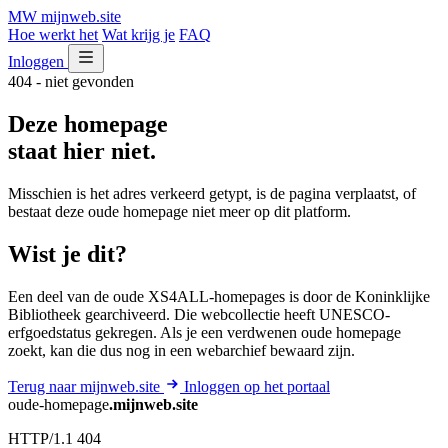
MW
mijnweb
.site
Hoe werkt het
Wat krijg je
FAQ
Inloggen
404 - niet gevonden
Deze homepage
staat hier niet.
Misschien is het adres verkeerd getypt, is de pagina verplaatst, of
bestaat deze oude homepage niet meer op dit platform.
Wist je dit?
Een deel van de oude XS4ALL-homepages is door de Koninklijke
Bibliotheek gearchiveerd. Die webcollectie heeft UNESCO-
erfgoedstatus gekregen. Als je een verdwenen oude homepage
zoekt, kan die dus nog in een webarchief bewaard zijn.
Terug naar mijnweb.site
Inloggen op het portaal
oude-homepage
.mijnweb.site
HTTP/1.1 404